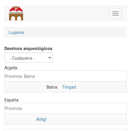
Pasar
al
Toggle
contenido
navigati
principal
Lugares
Destinos arqueológicos
Argelia
Provincia: Batna
Batna
Timgad
España
Provincia:
Astigi