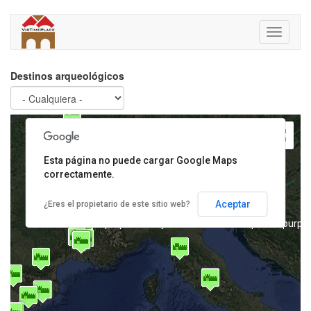
Pasar
al
Toggle
contenido
For development purposes only
For development purpos
navigati
principal
Destinos arqueológicos
Esta página no puede cargar Google Maps
correctamente.
Aceptar
¿Eres el propietario de este sitio web?
For development purposes only
For development purpos