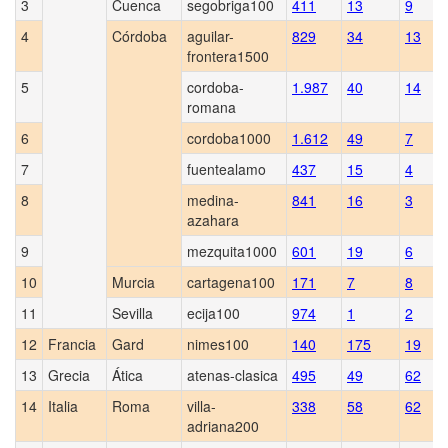
3
Cuenca
segobriga100
411
13
9
4
Córdoba
aguilar-
829
34
13
frontera1500
5
cordoba-
1.987
40
14
romana
6
cordoba1000
1.612
49
7
7
fuentealamo
437
15
4
8
medina-
841
16
3
azahara
9
mezquita1000
601
19
6
10
Murcia
cartagena100
171
7
8
11
Sevilla
ecija100
974
1
2
12
Francia
Gard
nimes100
140
175
19
13
Grecia
Ática
atenas-clasica
495
49
62
14
Italia
Roma
villa-
338
58
62
adriana200