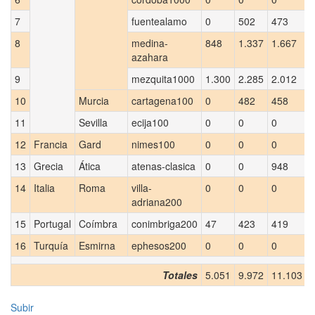
7
fuentealamo
0
502
473
8
medina-
848
1.337
1.667
azahara
9
mezquita1000
1.300
2.285
2.012
10
Murcia
cartagena100
0
482
458
11
Sevilla
ecija100
0
0
0
12
Francia
Gard
nimes100
0
0
0
13
Grecia
Ática
atenas-clasica
0
0
948
14
Italia
Roma
villa-
0
0
0
adriana200
15
Portugal
Coímbra
conimbriga200
47
423
419
16
Turquía
Esmirna
ephesos200
0
0
0
Totales
5.051
9.972
11.103
Subir