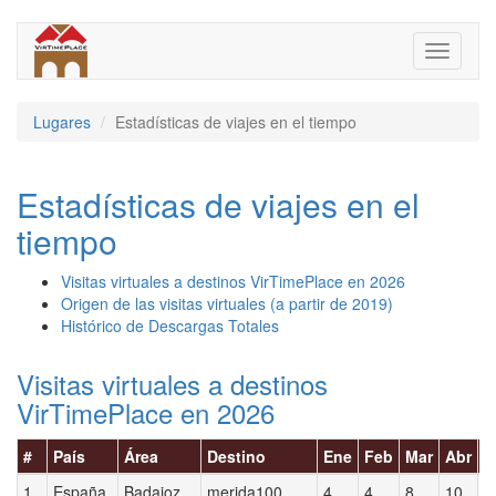
Pasar
al
Toggle
contenido
navigati
principal
Lugares
Estadísticas de viajes en el tiempo
Estadísticas de viajes en el
tiempo
Visitas virtuales a destinos VirTimePlace en 2026
Origen de las visitas virtuales (a partir de 2019)
Histórico de Descargas Totales
Visitas virtuales a destinos
VirTimePlace en 2026
#
País
Área
Destino
Ene
Feb
Mar
Abr
M
1
España
Badajoz
merida100
4
4
8
10
2