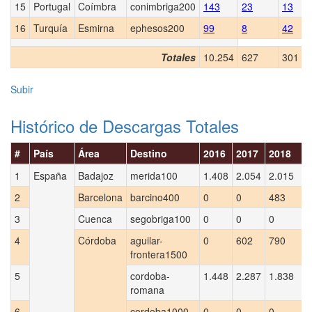
15
Portugal
Coímbra
conimbriga200
143
23
13
16
Turquía
Esmirna
ephesos200
99
8
42
Totales
10.254
627
301
Subir
Histórico de Descargas Totales
#
País
Área
Destino
2016
2017
2018
1
España
Badajoz
merida100
1.408
2.054
2.015
2
Barcelona
barcino400
0
0
483
3
Cuenca
segobriga100
0
0
0
4
Córdoba
aguilar-
0
602
790
frontera1500
5
cordoba-
1.448
2.287
1.838
romana
6
cordoba1000
0
0
0