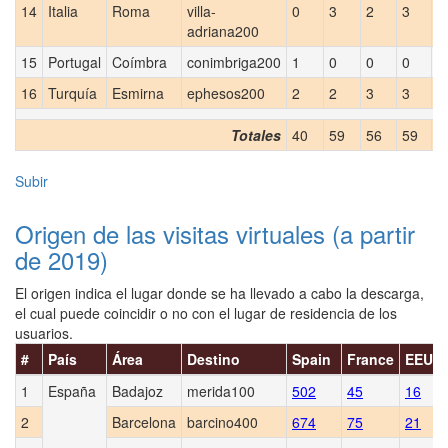
14
Italia
Roma
villa-
0
3
2
3
2
adriana200
15
Portugal
Coímbra
conimbriga200
1
0
0
0
1
16
Turquía
Esmirna
ephesos200
2
2
3
3
5
Totales
40
59
56
59
1
Subir
Origen de las visitas virtuales (a partir
de 2019)
El origen indica el lugar donde se ha llevado a cabo la descarga,
el cual puede coincidir o no con el lugar de residencia de los
usuarios.
#
País
Área
Destino
Spain
France
EEUU
1
España
Badajoz
merida100
502
45
16
2
Barcelona
barcino400
674
75
21