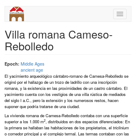
Skip
to
Toggle
main
navigati
content
Villa romana Cameso-
Rebolledo
Epoch:
Middle Ages
ancient age
El yacimiento arqueológico cántabro-romano de Camesa-Rebolledo se
originó por el hallazgo de un trozo de ladrillo con una inscripción
romana, y la existencia en las proximidades de un castro cántabro. El
yacimiento cuenta con los vestigios de una villa rústica de mediados
del siglo I a.C., pero la extensión y los numerosos restos, hacen
suponer que podría tratarse de una ciudad.
La vivienda romana de Camesa-Rebolledo contaba con una superficie
2
superior a los 1.000 m
, distribuidos en dos espacios diferenciados: En
la primera se hallaban las habitaciones de los propietarios, el
triclinium
o comedor principal y el complejo termal.
Las termas
contaban con las