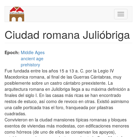
Skip
to
Toggle
main
navigati
content
Ciudad romana Julióbriga
Epoch:
Middle Ages
ancient age
prehistory
Fue fundada entre los años 15 a 13 a. C. por la Legio IV
Macedonica romana, al final de las Guerras Cántabras, muy
posiblemente sobre un castro cántabro preexistente. La
arquitectura romana en Julióbriga llega a su máxima definición a
finales del siglo I. En las casas más ricas se han encontrado
restos de estuco, así como de revoco en otras. Existió asimismo
una calle porticada tras el foro, franqueada por pilastras
cuadradas.
Convivieron en la ciudad mansiones típicas romanas y bloques
exentos de viviendas más modestas, con edificaciones menores
como hórreos (de uno de ellos se conservan los apoyos),