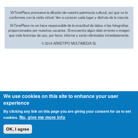
VirTimePlace promueve la difusión de nuestro patrimonio cultural, así que no te
conformes con la visita virtual. Ven a conocer cada lugar y disfruta de la mezcla.
VirTimePlace no se hace responsable de la exactitud de datos ni las fotografías
proporcionados por nuestros usuarios. Si encuentra algún dato erróneo o imagen
que viole licencias de uso, por favor, informe y serán eliminados inmediatamente.
© 2015 ARKETIPO MULTIMEDIA SL
We use cookies on this site to enhance your user
experience
By clicking any link on this page you are giving your consent for us to set
No, give me more info
cookies.
OK, I agree