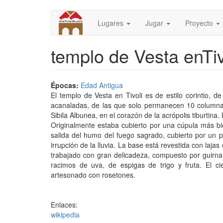
Pasar
al
Lugares
Jugar
Proyecto
contenido
principal
templo de Vesta enTiv
Épocas:
Edad Antigua
El templo de Vesta en Tivoli es de estilo corintio, d
acanaladas, de las que solo permanecen 10 columnas
Sibila Albunea, en el corazón de la acrópolis tiburtina.
Originalmente estaba cubierto por una cúpula más bien
salida del humo del fuego sagrado, cubierto por un p
irrupción de la lluvia. La base está revestida con lajas
trabajado con gran delicadeza, compuesto por guirnal
racimos de uva, de espigas de trigo y fruta. El c
artesonado con rosetones.
Enlaces:
wikipedia