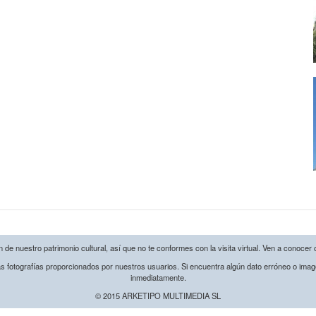
de nuestro patrimonio cultural, así que no te conformes con la visita virtual. Ven a conocer 
s fotografías proporcionados por nuestros usuarios. Si encuentra algún dato erróneo o image
inmediatamente.
© 2015 ARKETIPO MULTIMEDIA SL