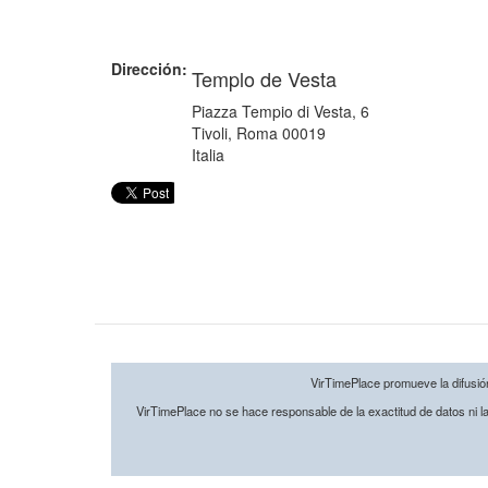
Dirección:
Templo de Vesta
Piazza Tempio di Vesta, 6
Tivoli
,
Roma
00019
Italia
VirTimePlace promueve la difusión 
VirTimePlace no se hace responsable de la exactitud de datos ni la