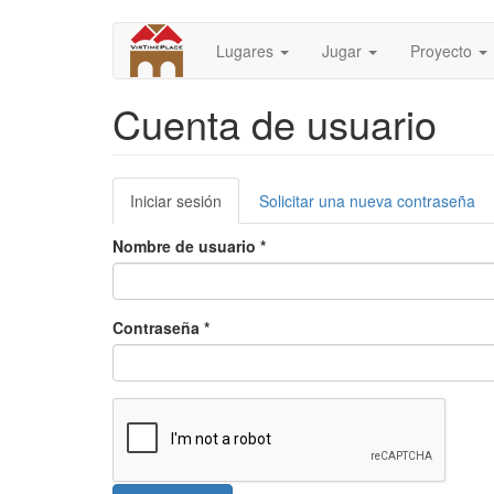
Pasar
al
Lugares
Jugar
Proyecto
contenido
principal
Cuenta de usuario
Solapas
Iniciar sesión
(solapa
Solicitar una nueva contraseña
principales
activa)
Nombre de usuario
*
Contraseña
*