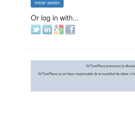
Iniciar sesión
Or log in with...
Login
Login
Login
Login
with
with
with
with
Twitter
LinkedIn
Google
Facebook
VirTimePlace promueve la difusión 
VirTimePlace no se hace responsable de la exactitud de datos ni la