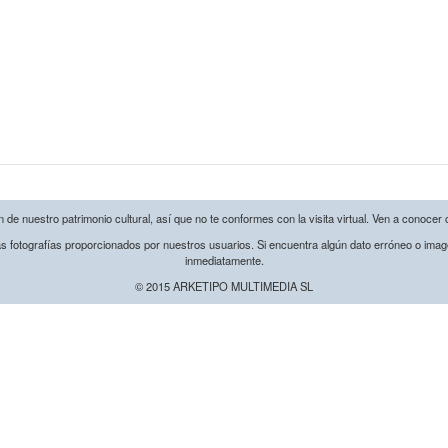
de nuestro patrimonio cultural, así que no te conformes con la visita virtual. Ven a conocer 
s fotografías proporcionados por nuestros usuarios. Si encuentra algún dato erróneo o image
inmediatamente.
© 2015 ARKETIPO MULTIMEDIA SL