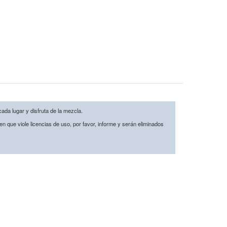
cada lugar y disfruta de la mezcla.
n que viole licencias de uso, por favor, informe y serán eliminados