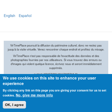
English
Español
VirTimePlace poursuit la diffusion du patrimoine culturel, donc ne restez pas
jusqu'à la visite virtuelle. Venez rencontrer chaque endroit et profitez du mixage.
VirTimePlace n'est pas responsable de l'exactitude des données et des
photographies fournies par nos utilisateurs. Si vous trouvez des erreurs ou
d'images qui violent quelque licence, écrivez nous et seront immédiatement
supprimés.
© 2015 ARKETIPO MULTIMEDIA SL
We use cookies on this site to enhance your user
experience
By clicking any link on this page you are giving your consent for us to set
No, give me more info
cookies.
OK, I agree