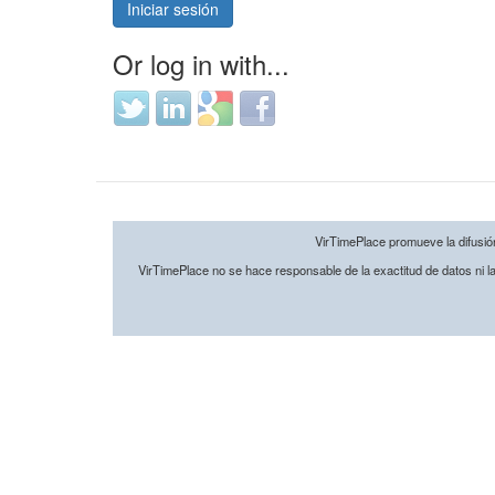
Iniciar sesión
Or log in with...
Login
Login
Login
Login
with
with
with
with
Twitter
LinkedIn
Google
Facebook
VirTimePlace promueve la difusión 
VirTimePlace no se hace responsable de la exactitud de datos ni la