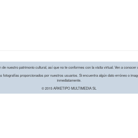
de nuestro patrimonio cultural, así que no te conformes con la visita virtual. Ven a conocer 
s fotografías proporcionados por nuestros usuarios. Si encuentra algún dato erróneo o image
inmediatamente.
© 2015 ARKETIPO MULTIMEDIA SL