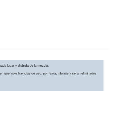
cada lugar y disfruta de la mezcla.
n que viole licencias de uso, por favor, informe y serán eliminados