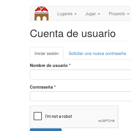
Pasar
al
Lugares
Jugar
Proyecto
contenido
principal
Cuenta de usuario
Solapas
Iniciar sesión
(solapa
Solicitar una nueva contraseña
principales
activa)
Nombre de usuario
*
Contraseña
*